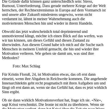
Die Gründe dafür können ganz unterschiedlich sein: Stress,
Burnout, Unterforderung. Dass gerade mehrere Kriege auf der Welt
herrschen, der Rechtsextremismus in Europa auf dem Vormarsch ist
und unsere aller Zukunft mindestens ungewiss, wenn nicht
verdammt ist, lähmt in meiner Wahrnehmung auch die
motiviertesten Menschen hin und wieder in ihrem Handeln.
Obwohl das jetzt wahrscheinlich total deprimierend und
unmotivierend klingt, möchte ich einen Blick auf das werfen, was
wir tun können, um dieses Gefühl und diesen Zustand zu
überwinden. Aus diesem Grund habe ich mich auf die Suche nach
Menschen in meinem Umfeld gemacht, die hin und wieder ihre
Motivation verlieren. Wie gehen sie damit um, was sind ihre
Methoden?
Foto: Max Schlag
Für Kristin Floruß, 24, ist Motivation etwas, das oft erst dann
einsetzt, wenn ihre Abgaben in Reichweite kommen. Die angehende
Innenarchitektin geht recht pragmatisch mit ihren Aufgaben um und
fängt oft erst dann an, wenn sie das Gefühl hat, dass es jetzt wirklich
Sinn ergibt.
Ob sie dann wirklich Motivationsverlust hat, frage ich sie. «Nie»,
sagt Krissi verschmitzt. Die Ironie ist nicht zu überhören. Wenn sie
die Motivation verliert, dann hat Krissi über die Zeit ein paar Wege