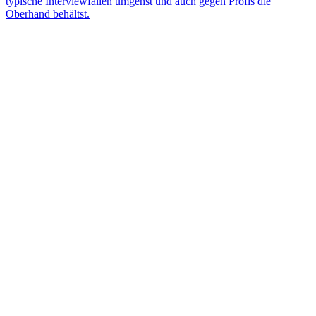
typische Interviewfallen umgehst und auch gegen Profis die
Oberhand behältst.