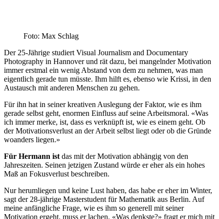
Foto: Max Schlag
Der 25-Jährige studiert Visual Journalism and Documentary
Photography in Hannover und rät dazu, bei mangelnder Motivation
immer erstmal ein wenig Abstand von dem zu nehmen, was man
eigentlich gerade tun müsste. Ihm hilft es, ebenso wie Krissi, in den
Austausch mit anderen Menschen zu gehen.
Für ihn hat in seiner kreativen Auslegung der Faktor, wie es ihm
gerade selbst geht, enormen Einfluss auf seine Arbeitsmoral. «Was
ich immer merke, ist, dass es verknüpft ist, wie es einem geht. Ob
der Motivationsverlust an der Arbeit selbst liegt oder ob die Gründe
woanders liegen.»
Für Hermann ist
das mit der Motivation abhängig von den
Jahreszeiten. Seinen jetzigen Zustand würde er eher als ein hohes
Maß an Fokusverlust beschreiben.
Nur herumliegen und keine Lust haben, das habe er eher im Winter,
sagt der 28-jährige Masterstudent für Mathematik aus Berlin. Auf
meine anfängliche Frage, wie es ihm so generell mit seiner
Motivation ergeht, muss er lachen. «Was denkste?» fragt er mich mit