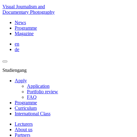
Visual Journalism and
Documentary Photography
News
Programme
Magazine
en
de
Studiengang
Apply
Application
Portfolio review
FAQ
Programme
Curriculum
International Class
Lecturers
About us
Partners