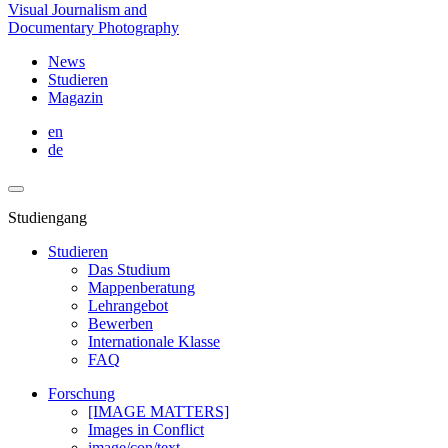
Visual Journalism and
Documentary Photography
News
Studieren
Magazin
en
de
Studiengang
Studieren
Das Studium
Mappenberatung
Lehrangebot
Bewerben
Internationale Klasse
FAQ
Forschung
[IMAGE MATTERS]
Images in Conflict
image/con/text