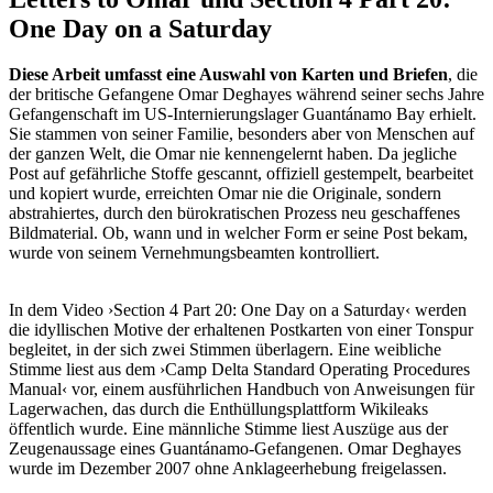
One Day on a Saturday
Diese Arbeit umfasst eine Auswahl von Karten und Briefen
, die
der britische Gefangene Omar Deghayes während seiner sechs Jahre
Gefangenschaft im US-Internierungslager Guantánamo Bay erhielt.
Sie stammen von seiner Familie, besonders aber von Menschen auf
der ganzen Welt, die Omar nie kennengelernt haben. Da jegliche
Post auf gefährliche Stoffe gescannt, offiziell gestempelt, bearbeitet
und kopiert wurde, erreichten Omar nie die Originale, sondern
abstrahiertes, durch den bürokratischen Prozess neu geschaffenes
Bildmaterial. Ob, wann und in welcher Form er seine Post bekam,
wurde von seinem Vernehmungsbeamten kontrolliert.
In dem Video ›Section 4 Part 20: One Day on a Saturday‹ werden
die idyllischen Motive der erhaltenen Postkarten von einer Tonspur
begleitet, in der sich zwei Stimmen überlagern. Eine weibliche
Stimme liest aus dem ›Camp Delta Standard Operating Procedures
Manual‹ vor, einem ausführlichen Handbuch von Anweisungen für
Lagerwachen, das durch die Enthüllungsplattform Wikileaks
öffentlich wurde. Eine männliche Stimme liest Auszüge aus der
Zeugenaussage eines Guantánamo-Gefangenen. Omar Deghayes
wurde im Dezember 2007 ohne Anklageerhebung freigelassen.