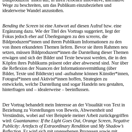
Wege zu beschreiten, um das Publikum einzubeziehen und
idealerweise Wandel anzustoßen.
Bending the Screen
ist eine Antwort auf diesen Aufruf bzw. eine
Ergänzung dazu. Wie der Titel des Vortrags suggeriert, liegt der
Fokus jedoch eher auf Überlegungen zu den
screens
, die
Bildproduzent*innen und ihrem Publikum Informationen zu den
von ihnen erkundeten Themen liefern. Bevor sie ihren Rahmen neu
setzen, müssen Bildproduzent*innen die Darstellung dieser Themen
erwägen und sich der Bilder und Texte bewusst werden, die in den
Köpfen ihres Publikums präsent oder aber abwesend sind. Nur über
die Reflexion der Nuancen der Informationsvermittlung (über
Bilder, Texte und Bildtexte) und -aufnahme können Künstler*innen,
Fotograf*innen und Aktivist*innen hoffen, Strategien zu
entwickeln, welche Darstellung und sogar Handeln neu gestalten,
hinterfragen und – idealerweise – beeinflussen.
Der Vortrag behandelt mein Interesse an der Visualität von Text in
Beziehung zu Vorstellungen von Beweis, Abwesenheit und
Verständnis, wobei auf vier Beispiele meiner Arbeit zurückgegriffen
wird:
Guantanamo: If the Light Goes Out
,
Orange Screen
,
Negative
Publicity: Artefacts of Extraordinary Rendition
und
My Shadow’s
Reflection
. Er wird sich mit ungesehenen Prozessen sowie mit