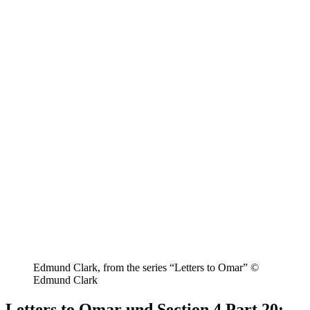
Edmund Clark, from the series “Letters to Omar” ©
Edmund Clark
Letters to Omar und Section 4 Part 20: