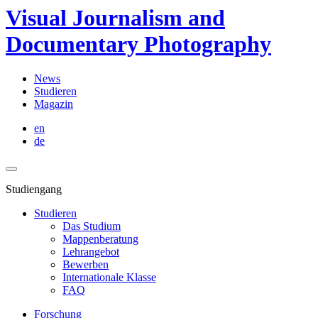
Visual Journalism and
Documentary Photography
News
Studieren
Magazin
en
de
Studiengang
Studieren
Das Studium
Mappenberatung
Lehrangebot
Bewerben
Internationale Klasse
FAQ
Forschung