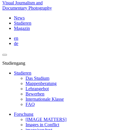
Visual Journalism and
Documentary Photography
News
Studieren
Magazin
en
de
Studiengang
Studieren
Das Studium
Mappenberatung
Lehrangebot
Bewerben
Internationale Klasse
FAQ
Forschung
[IMAGE MATTERS]
Images in Conflict
image/con/text