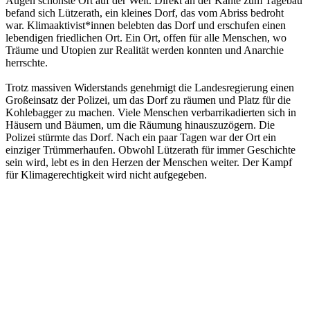
Augen schönste Ort auf der Welt. Direkt an der Kante zum Tagebau
befand sich Lützerath, ein kleines Dorf, das vom Abriss bedroht
war. Klimaaktivist*innen belebten das Dorf und erschufen einen
lebendigen friedlichen Ort. Ein Ort, offen für alle Menschen, wo
Träume und Utopien zur Realität werden konnten und Anarchie
herrschte.
Trotz massiven Widerstands genehmigt die Landesregierung einen
Großeinsatz der Polizei, um das Dorf zu räumen und Platz für die
Kohlebagger zu machen. Viele Menschen verbarrikadierten sich in
Häusern und Bäumen, um die Räumung hinauszuzögern. Die
Polizei stürmte das Dorf. Nach ein paar Tagen war der Ort ein
einziger Trümmerhaufen. Obwohl Lützerath für immer Geschichte
sein wird, lebt es in den Herzen der Menschen weiter. Der Kampf
für Klimagerechtigkeit wird nicht aufgegeben.