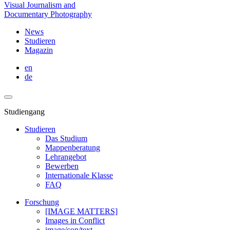
Visual Journalism and
Documentary Photography
News
Studieren
Magazin
en
de
Studiengang
Studieren
Das Studium
Mappenberatung
Lehrangebot
Bewerben
Internationale Klasse
FAQ
Forschung
[IMAGE MATTERS]
Images in Conflict
image/con/text