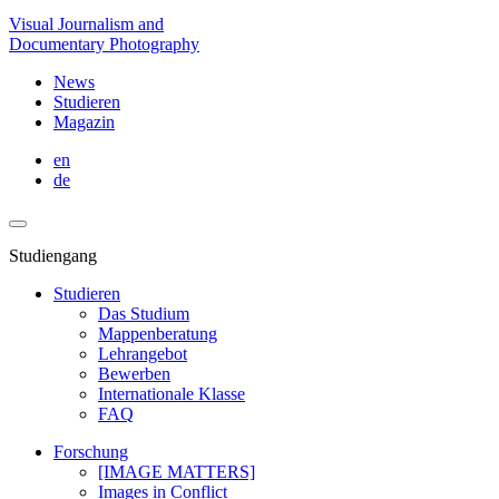
Visual Journalism and
Documentary Photography
News
Studieren
Magazin
en
de
Studiengang
Studieren
Das Studium
Mappenberatung
Lehrangebot
Bewerben
Internationale Klasse
FAQ
Forschung
[IMAGE MATTERS]
Images in Conflict