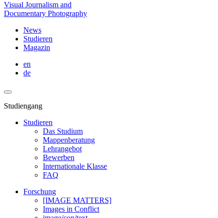
Visual Journalism and
Documentary Photography
News
Studieren
Magazin
en
de
Studiengang
Studieren
Das Studium
Mappenberatung
Lehrangebot
Bewerben
Internationale Klasse
FAQ
Forschung
[IMAGE MATTERS]
Images in Conflict
image/con/text