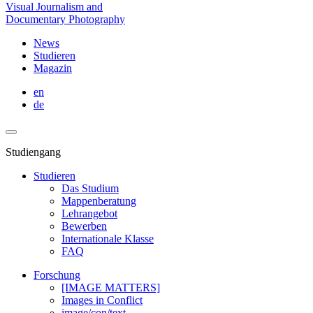
Visual Journalism and
Documentary Photography
News
Studieren
Magazin
en
de
Studiengang
Studieren
Das Studium
Mappenberatung
Lehrangebot
Bewerben
Internationale Klasse
FAQ
Forschung
[IMAGE MATTERS]
Images in Conflict
image/con/text