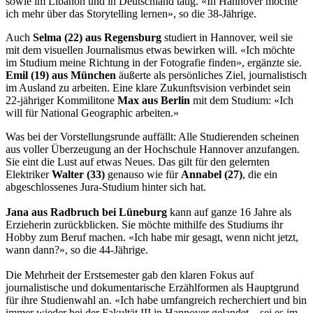
sowie im Libanon und in Deutschland tätig. «In Hannover möchte
ich mehr über das Storytelling lernen», so die 38-Jährige.
Auch
Selma (22) aus Regensburg
studiert in Hannover, weil sie
mit dem visuellen Journalismus etwas bewirken will. «Ich möchte
im Studium meine Richtung in der Fotografie finden», ergänzte sie.
Emil (19) aus München
äußerte als persönliches Ziel, journalistisch
im Ausland zu arbeiten. Eine klare Zukunftsvision verbindet sein
22-jähriger Kommilitone
Max aus Berlin
mit dem Studium: «Ich
will für National Geographic arbeiten.»
Was bei der Vorstellungsrunde auffällt: Alle Studierenden scheinen
aus voller Überzeugung an der Hochschule Hannover anzufangen.
Sie eint die Lust auf etwas Neues. Das gilt für den gelernten
Elektriker
Walter (33)
genauso wie für
Annabel (27)
, die ein
abgeschlossenes Jura-Studium hinter sich hat.
Jana aus Radbruch bei Lüneburg
kann auf ganze 16 Jahre als
Erzieherin zurückblicken. Sie möchte mithilfe des Studiums ihr
Hobby zum Beruf machen. «Ich habe mir gesagt, wenn nicht jetzt,
wann dann?», so die 44-Jährige.
Die Mehrheit der Erstsemester gab den klaren Fokus auf
journalistische und dokumentarische Erzählformen als Hauptgrund
für ihre Studienwahl an. «Ich habe umfangreich recherchiert und bin
immer wieder bei der Fakultät III in Hannover gelandet – sei es im