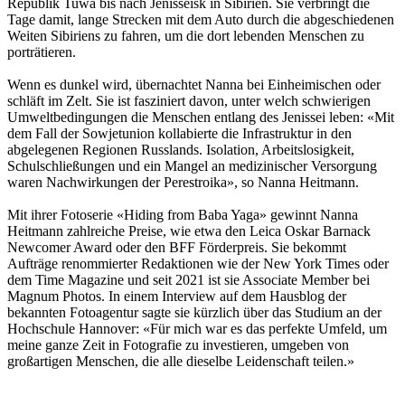
Republik Tuwa bis nach Jenisseisk in Sibirien. Sie verbringt die
Tage damit, lange Strecken mit dem Auto durch die abgeschiedenen
Weiten Sibiriens zu fahren, um die dort lebenden Menschen zu
porträtieren.
Wenn es dunkel wird, übernachtet Nanna bei Einheimischen oder
schläft im Zelt. Sie ist fasziniert davon, unter welch schwierigen
Umweltbedingungen die Menschen entlang des Jenissei leben: «Mit
dem Fall der Sowjetunion kollabierte die Infrastruktur in den
abgelegenen Regionen Russlands. Isolation, Arbeitslosigkeit,
Schulschließungen und ein Mangel an medizinischer Versorgung
waren Nachwirkungen der Perestroika», so Nanna Heitmann.
Mit ihrer Fotoserie «Hiding from Baba Yaga» gewinnt Nanna
Heitmann zahlreiche Preise, wie etwa den Leica Oskar Barnack
Newcomer Award oder den BFF Förderpreis. Sie bekommt
Aufträge renommierter Redaktionen wie der New York Times oder
dem Time Magazine und seit 2021 ist sie Associate Member bei
Magnum Photos. In einem Interview auf dem Hausblog der
bekannten Fotoagentur sagte sie kürzlich über das Studium an der
Hochschule Hannover: «Für mich war es das perfekte Umfeld, um
meine ganze Zeit in Fotografie zu investieren, umgeben von
großartigen Menschen, die alle dieselbe Leidenschaft teilen.»