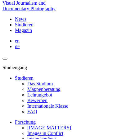
Visual Journalism and
Documentary Photography
News
Studieren
Magazin
en
de
Studiengang
Studieren
Das Studium
Mappenberatung
Lehrangebot
Bewerben
Internationale Klasse
FAQ
Forschung
[IMAGE MATTERS]
Images in Conflict
image/con/text