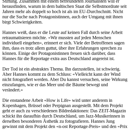
Stiftung. Zusammen mit einem befreundeten Journalisten will er
herausfinden, warum in dem baltischen Staat die Selbstmordrate seit
Jahren mehr als doppelt so hoch ist als im EU-Durchschnitt. Nicht
nur die Suche nach Protagonistinnen, auch der Umgang mit ihnen
birgt Schwierigkeiten.
Hannes weiß, dass er die Leute auf keinen Fall durch seine Arbeit
retraumatisieren möchte. «Wir mussten auf jeden Menschen
individuell eingehen», erinnert er sich. Viele der Betroffenen sagen
ihm, dass es trotz allem guttut, über ihre Erfahrungen sprechen zu
können. Einige der Protagonistinnen freuen sich darüber, dass
Hannes für die Reportage extra aus Deutschland angereist ist.
Der Tod ist ein abstraktes Thema. Ihn darzustellen, ist schwierig.
Aber Hannes kommt zu dem Schluss: «Vielleicht kann der Wind
nicht fotografiert werden. Aber Du kannst versuchen, seine Wirkung
einzufangen, wie er das Meer und die Bäume bewegt und
verändert.»
Die enstandene Arbeit «How is Life» wird unter anderem in
Kopenhagen, Brüssel oder Perpignan ausgestellt. Mit dem Projekt
geht er auch zu verschiedenen Bildredaktionen: Das ZEIT-Magazin
schickt ihn daraufhin durch Deutschland, um Jazz-Musikerinnen in
derselben besonderen Ästhetik zu fotografieren. Hannes Jung
gewinnt mit dem Projekt den «n-ost Reportage-Preis» und den «Prix