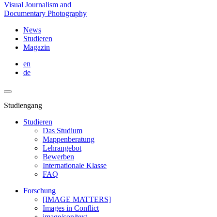
Visual Journalism and
Documentary Photography
News
Studieren
Magazin
en
de
Studiengang
Studieren
Das Studium
Mappenberatung
Lehrangebot
Bewerben
Internationale Klasse
FAQ
Forschung
[IMAGE MATTERS]
Images in Conflict
image/con/text