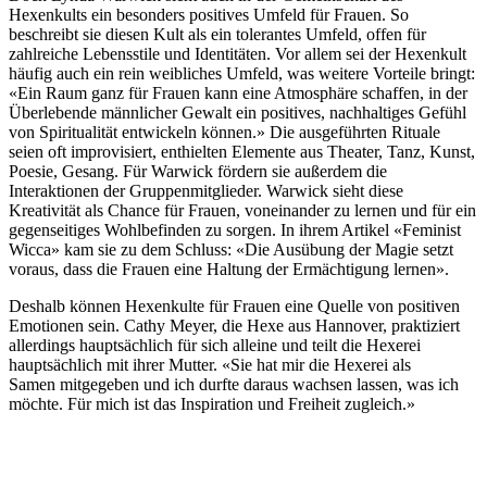
Hexenkults ein besonders positives Umfeld für Frauen. So
beschreibt sie diesen Kult als ein tolerantes Umfeld, offen für
zahlreiche Lebensstile und Identitäten. Vor allem sei der Hexenkult
häufig auch ein rein weibliches Umfeld, was weitere Vorteile bringt:
«Ein Raum ganz für Frauen kann eine Atmosphäre schaffen, in der
Überlebende männlicher Gewalt ein positives, nachhaltiges Gefühl
von Spiritualität entwickeln können.» Die ausgeführten Rituale
seien oft improvisiert, enthielten Elemente aus Theater, Tanz, Kunst,
Poesie, Gesang. Für Warwick fördern sie außerdem die
Interaktionen der Gruppenmitglieder. Warwick sieht diese
Kreativität als Chance für Frauen, voneinander zu lernen und für ein
gegenseitiges Wohlbefinden zu sorgen. In ihrem Artikel «Feminist
Wicca» kam sie zu dem Schluss: «Die Ausübung der Magie setzt
voraus, dass die Frauen eine Haltung der Ermächtigung lernen».
Deshalb können Hexenkulte für Frauen eine Quelle von positiven
Emotionen sein. Cathy Meyer, die Hexe aus Hannover, praktiziert
allerdings hauptsächlich für sich alleine und teilt die Hexerei
hauptsächlich mit ihrer Mutter. «Sie hat mir die Hexerei als
Samen mitgegeben und ich durfte daraus wachsen lassen, was ich
möchte. Für mich ist das Inspiration und Freiheit zugleich.»