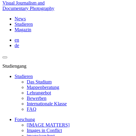
Visual Journalism and
Documentary Photography
News
Studieren
Magazin
en
de
Studiengang
Studieren
Das Studium
Mappenberatung
Lehrangebot
Bewerben
Internationale Klasse
FAQ
Forschung
[IMAGE MATTERS]
Images in Conflict
image/con/text