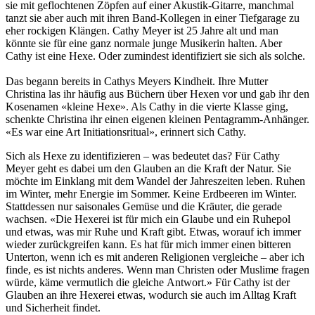
sie mit geflochtenen Zöpfen auf einer Akustik-Gitarre, manchmal
tanzt sie aber auch mit ihren Band-Kollegen in einer Tiefgarage zu
eher rockigen Klängen. Cathy Meyer ist 25 Jahre alt und man
könnte sie für eine ganz normale junge Musikerin halten. Aber
Cathy ist eine Hexe. Oder zumindest identifiziert sie sich als solche.
Das begann bereits in Cathys Meyers Kindheit. Ihre Mutter
Christina las ihr häufig aus Büchern über Hexen vor und gab ihr den
Kosenamen «kleine Hexe». Als Cathy in die vierte Klasse ging,
schenkte Christina ihr einen eigenen kleinen Pentagramm-Anhänger.
«Es war eine Art Initiationsritual», erinnert sich Cathy.
Sich als Hexe zu identifizieren – was bedeutet das? Für Cathy
Meyer geht es dabei um den Glauben an die Kraft der Natur. Sie
möchte im Einklang mit dem Wandel der Jahreszeiten leben. Ruhen
im Winter, mehr Energie im Sommer. Keine Erdbeeren im Winter.
Stattdessen nur saisonales Gemüse und die Kräuter, die gerade
wachsen. «Die Hexerei ist für mich ein Glaube und ein Ruhepol
und etwas, was mir Ruhe und Kraft gibt. Etwas, worauf ich immer
wieder zurückgreifen kann. Es hat für mich immer einen bitteren
Unterton, wenn ich es mit anderen Religionen vergleiche – aber ich
finde, es ist nichts anderes. Wenn man Christen oder Muslime fragen
würde, käme vermutlich die gleiche Antwort.» Für Cathy ist der
Glauben an ihre Hexerei etwas, wodurch sie auch im Alltag Kraft
und Sicherheit findet.