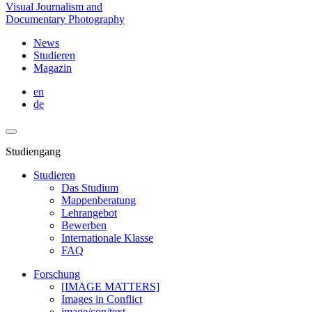
Visual Journalism and
Documentary Photography
News
Studieren
Magazin
en
de
Studiengang
Studieren
Das Studium
Mappenberatung
Lehrangebot
Bewerben
Internationale Klasse
FAQ
Forschung
[IMAGE MATTERS]
Images in Conflict
image/con/text