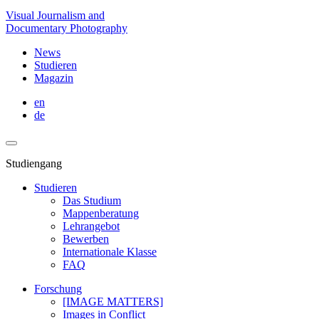
Visual Journalism and
Documentary Photography
News
Studieren
Magazin
en
de
Studiengang
Studieren
Das Studium
Mappenberatung
Lehrangebot
Bewerben
Internationale Klasse
FAQ
Forschung
[IMAGE MATTERS]
Images in Conflict