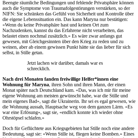
Beengte räumliche Bedingungen und fehlende Privatsphäre können
auch die Symptome von Traumafolgestörungen verstärken, so der
NIFN: Sie schränken das Gefühl von Sicherheit und Kontrolle über
die eigene Lebenssituation ein. Das kann Maryna nur bestätigen:
«Wenn du keine Privatsphäre hast und keinen Ort zum
Nachzudenken, kannst du das Erfahrene nicht verarbeiten, das
belastet einen nochmal zusätzlich.» Es wäre zwar anfangs gut
gewesen, mit Gleichgesinnten über den Krieg zu reden und zu
weinen, aber ab einem gewissen Punkt hätte sie das lieber für sich
selbst, in Stille getan.
Jetzt lachen wir darüber, damals war es
schrecklich.
Nach drei Monaten fanden freiwillige Helfer*innen eine
Wohnung für Maryna
, ihren Sohn und ihren Mann, der einen
Monat später nach Deutschland kam. «Das, was ich mir für meine
eigene Wohnung am meisten gewünscht habe, war die Stille und
mein eigenes Bad», sagt die Ukrainerin. Ihr sei es egal gewesen, wie
die Wohnung aussah, Hauptsache weg von dem ganzen Lärm. «Es
war eine Erlösung», sagt sie, «endlich konnte ich wieder ohne
Ohrstöpsel schlafen.»
Doch für Geflüchtete aus Kriegsgebieten hat Stille noch eine andere
Bedeutung, sagt sie: «Wenn Stille ist, fliegen keine Bomben.» Eines