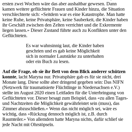
ersten zwei Wochen wäre das aber aushaltbar gewesen. Dann
kamen weitere geflüchtete Frauen und Kinder hinzu, die Situation
verschlechterte sich: «Seitdem war es eine Katastrophe. Man hatte
keine Ruhe, keine Privatsphäre, keine Sauberkeit, die Kinder haben
ihr Geschäft zwischen den Zelten verrichtet und die Exkremente
liegen lassen.» Dieser Zustand führte auch zu Konflikten unter den
Geflüchteten.
Es war wahnsinnig laut, die Kinder haben
geschrien und es gab keine Möglichkeit
sich in normaler Lautstärke zu unterhalten
oder ein Buch zu lesen.
Auf die Frage, ob sie ihr Bett von dem Blick anderer schützen
konnte
, lacht Maryna nur. Privatsphäre gab es für sie nicht, drei
Monate lang. Diese sollte aber dringend gegeben sein: Das NIFN
(Netzwerk für traumatisierte Flüchtlinge in Niedersachsen e.V.)
stellte im August 2020 einen Leitfaden für die Unterbringung von
Geflüchteten vor. Dieser besagt zum Beispiel, dass «zu allen Tages-
und Nachtzeiten die Möglichkeit gewährleistet sein (muss), das
Zimmer abzuschließen.» Wenn das nicht möglich sei, wäre es
wichtig, dass «Rückzug dennoch möglich ist, z.B. durch
Raumteiler.» Von allemdem hatte Maryna nichts, dafür schlief sie
jede Nacht mit Ohrstöpseln.