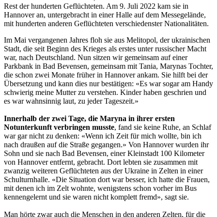
Rest der hunderten Geflüchteten. Am 9. Juli 2022 kam sie in
Hannover an, untergebracht in einer Halle auf dem Messegelände,
mit hunderten anderen Geflüchteten verschiedenster Nationalitäten.
Im Mai vergangenen Jahres floh sie aus Melitopol, der ukrainischen
Stadt, die seit Beginn des Krieges als erstes unter russischer Macht
war, nach Deutschland. Nun sitzen wir gemeinsam auf einer
Parkbank in Bad Bevensen, gemeinsam mit Tania, Marynas Tochter,
die schon zwei Monate früher in Hannover ankam. Sie hilft bei der
Übersetzung und kann dies nur bestätigen: «Es war sogar am Handy
schwierig meine Mutter zu verstehen. Kinder haben geschrien und
es war wahnsinnig laut, zu jeder Tageszeit.»
Innerhalb der zwei Tage, die Maryna in ihrer ersten
Notunterkunft verbringen musste
, fand sie keine Ruhe, an Schlaf
war gar nicht zu denken: «Wenn ich Zeit für mich wollte, bin ich
nach draußen auf die Straße gegangen.» Von Hannover wurden ihr
Sohn und sie nach Bad Bevensen, einer Kleinstadt 100 Kilometer
von Hannover entfernt, gebracht. Dort lebten sie zusammen mit
zwanzig weiteren Geflüchteten aus der Ukraine in Zelten in einer
Schulturnhalle. «Die Situation dort war besser, ich hatte die Frauen,
mit denen ich im Zelt wohnte, wenigstens schon vorher im Bus
kennengelernt und sie waren nicht komplett fremd», sagt sie.
Man hörte zwar auch die Menschen in den anderen Zelten, für die