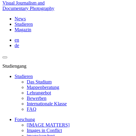
Visual Journalism and
Documentary Photography
News
Studieren
Magazin
en
de
Studiengang
Studieren
Das Studium
Mappenberatung
Lehrangebot
Bewerben
Internationale Klasse
FAQ
Forschung
[IMAGE MATTERS]
Images in Conflict
image/con/text