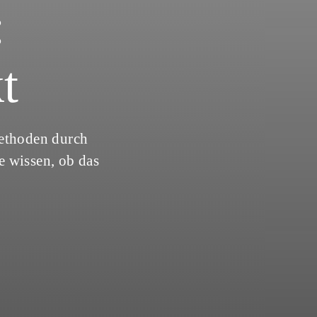
:
t
ethoden durch
e wissen, ob das