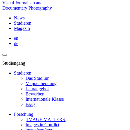
Visual Journalism and
Documentary Photography
News
Studieren
Magazin
en
de
Studiengang
Studieren
Das Studium
Mappenberatung
Lehrangebot
Bewerben
Internationale Klasse
FAQ
Forschung
[IMAGE MATTERS]
Images in Conflict
image/con/text