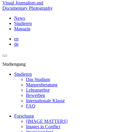
Visual Journalism and
Documentary Photography
News
Studieren
Magazin
en
de
Studiengang
Studieren
Das Studium
Mappenberatung
Lehrangebot
Bewerben
Internationale Klasse
FAQ
Forschung
[IMAGE MATTERS]
Images in Conflict
image/con/text