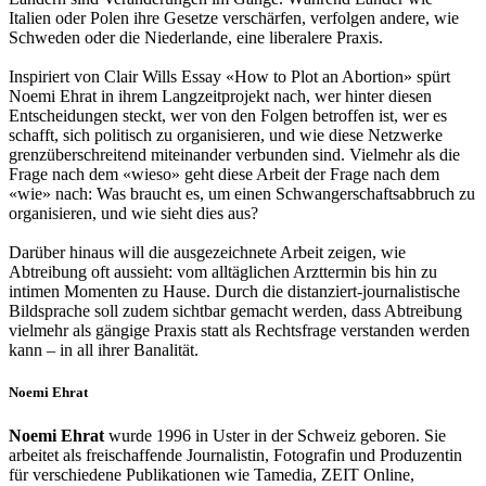
Italien oder Polen ihre Gesetze verschärfen, verfolgen andere, wie
Schweden oder die Niederlande, eine liberalere Praxis.
Inspiriert von Clair Wills Essay «How to Plot an Abortion» spürt
Noemi Ehrat in ihrem Langzeitprojekt nach, wer hinter diesen
Entscheidungen steckt, wer von den Folgen betroffen ist, wer es
schafft, sich politisch zu organisieren, und wie diese Netzwerke
grenzüberschreitend miteinander verbunden sind. Vielmehr als die
Frage nach dem «wieso» geht diese Arbeit der Frage nach dem
«wie» nach: Was braucht es, um einen Schwangerschaftsabbruch zu
organisieren, und wie sieht dies aus?
Darüber hinaus will die ausgezeichnete Arbeit zeigen, wie
Abtreibung oft aussieht: vom alltäglichen Arzttermin bis hin zu
intimen Momenten zu Hause. Durch die distanziert-journalistische
Bildsprache soll zudem sichtbar gemacht werden, dass Abtreibung
vielmehr als gängige Praxis statt als Rechtsfrage verstanden werden
kann – in all ihrer Banalität.
Noemi Ehrat
Noemi Ehrat
wurde 1996 in Uster in der Schweiz geboren. Sie
arbeitet als freischaffende Journalistin, Fotografin und Produzentin
für verschiedene Publikationen wie Tamedia, ZEIT Online,