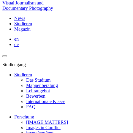
Visual Journalism and
Documentary Photography
News
Studieren
Magazin
en
de
Studiengang
Studieren
Das Studium
Mappenberatung
Lehrangebot
Bewerben
Internationale Klasse
FAQ
Forschung
[IMAGE MATTERS]
Images in Conflict
image/con/text