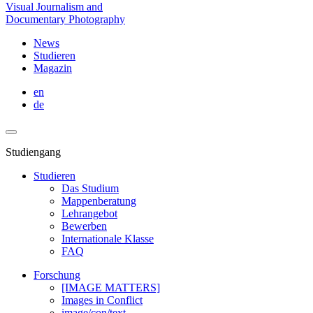
Visual Journalism and
Documentary Photography
News
Studieren
Magazin
en
de
Studiengang
Studieren
Das Studium
Mappenberatung
Lehrangebot
Bewerben
Internationale Klasse
FAQ
Forschung
[IMAGE MATTERS]
Images in Conflict
image/con/text