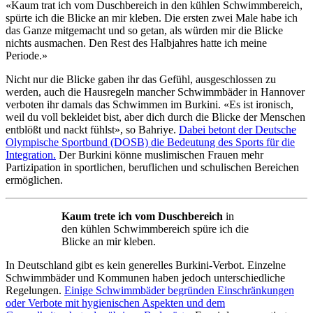
«Kaum trat ich vom Duschbereich in den kühlen Schwimmbereich,
spürte ich die Blicke an mir kleben. Die ersten zwei Male habe ich
das Ganze mitgemacht und so getan, als würden mir die Blicke
nichts ausmachen. Den Rest des Halbjahres hatte ich meine
Periode.»
Nicht nur die Blicke gaben ihr das Gefühl, ausgeschlossen zu
werden, auch die Hausregeln mancher Schwimmbäder in Hannover
verboten ihr damals das Schwimmen im Burkini. «Es ist ironisch,
weil du voll bekleidet bist, aber dich durch die Blicke der Menschen
entblößt und nackt fühlst», so Bahriye.
Dabei betont der Deutsche
Olympische Sportbund (DOSB) die Bedeutung des Sports für die
Integration.
Der Burkini könne muslimischen Frauen mehr
Partizipation in sportlichen, beruflichen und schulischen Bereichen
ermöglichen.
Kaum trete ich vom Duschbereich
in
den kühlen Schwimmbereich spüre ich die
Blicke an mir kleben.
In Deutschland gibt es kein generelles Burkini-Verbot. Einzelne
Schwimmbäder und Kommunen haben jedoch unterschiedliche
Regelungen.
Einige Schwimmbäder begründen Einschränkungen
oder Verbote mit hygienischen Aspekten und dem