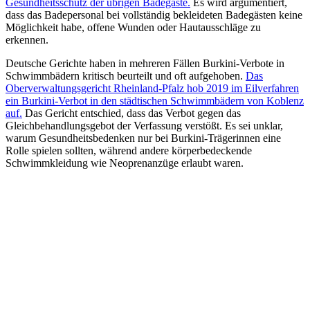
Gesundheitsschutz der übrigen Badegäste.
Es wird argumentiert,
dass das Badepersonal bei vollständig bekleideten Badegästen keine
Möglichkeit habe, offene Wunden oder Hautausschläge zu
erkennen.
Deutsche Gerichte haben in mehreren Fällen Burkini-Verbote in
Schwimmbädern kritisch beurteilt und oft aufgehoben.
Das
Oberverwaltungsgericht Rheinland-Pfalz hob 2019 im Eilverfahren
ein Burkini-Verbot in den städtischen Schwimmbädern von Koblenz
auf.
Das Gericht entschied, dass das Verbot gegen das
Gleichbehandlungsgebot der Verfassung verstößt. Es sei unklar,
warum Gesundheitsbedenken nur bei Burkini-Trägerinnen eine
Rolle spielen sollten, während andere körperbedeckende
Schwimmkleidung wie Neoprenanzüge erlaubt waren.