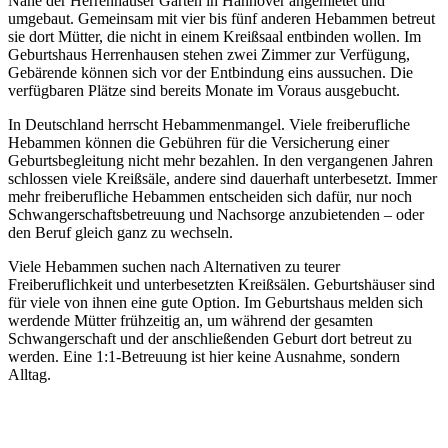
Nähe der Herrenhäuser Gärten in Hannover angemietet und
umgebaut. Gemeinsam mit vier bis fünf anderen Hebammen betreut
sie dort Mütter, die nicht in einem Kreißsaal entbinden wollen. Im
Geburtshaus Herrenhausen stehen zwei Zimmer zur Verfügung,
Gebärende können sich vor der Entbindung eins aussuchen. Die
verfügbaren Plätze sind bereits Monate im Voraus ausgebucht.
In Deutschland herrscht Hebammenmangel. Viele freiberufliche
Hebammen können die Gebühren für die Versicherung einer
Geburtsbegleitung nicht mehr bezahlen. In den vergangenen Jahren
schlossen viele Kreißsäle, andere sind dauerhaft unterbesetzt. Immer
mehr freiberufliche Hebammen entscheiden sich dafür, nur noch
Schwangerschaftsbetreuung und Nachsorge anzubietenden – oder
den Beruf gleich ganz zu wechseln.
Viele Hebammen suchen nach Alternativen zu teurer
Freiberuflichkeit und unterbesetzten Kreißsälen. Geburtshäuser sind
für viele von ihnen eine gute Option. Im Geburtshaus melden sich
werdende Mütter frühzeitig an, um während der gesamten
Schwangerschaft und der anschließenden Geburt dort betreut zu
werden. Eine 1:1-Betreuung ist hier keine Ausnahme, sondern
Alltag.