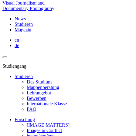
Visual Journalism and
Documentary Photography
News
Studieren
Magazin
en
de
Studiengang
Studieren
Das Studium
Mappenberatung
Lehrangebot
Bewerben
Internationale Klasse
FAQ
Forschung
[IMAGE MATTERS]
Images in Conflict
image/con/text