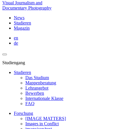
Visual Journalism and
Documentary Photography
News
Studieren
Magazin
en
de
Studiengang
Studieren
Das Studium
Mappenberatung
Lehrangebot
Bewerben
Internationale Klasse
FAQ
Forschung
[IMAGE MATTERS]
Images in Conflict
image/con/text