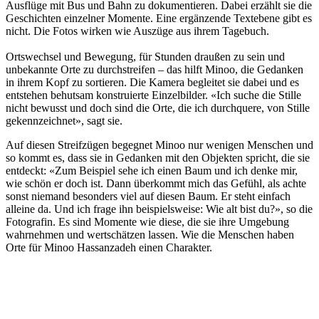
Ausflüge mit Bus und Bahn zu dokumentieren. Dabei erzählt sie die
Geschichten einzelner Momente. Eine ergänzende Textebene gibt es
nicht. Die Fotos wirken wie Auszüge aus ihrem Tagebuch.
Ortswechsel und Bewegung, für Stunden draußen zu sein und
unbekannte Orte zu durchstreifen – das hilft Minoo, die Gedanken
in ihrem Kopf zu sortieren. Die Kamera begleitet sie dabei und es
entstehen behutsam konstruierte Einzelbilder. «Ich suche die Stille
nicht bewusst und doch sind die Orte, die ich durchquere, von Stille
gekennzeichnet», sagt sie.
Auf diesen Streifzügen begegnet Minoo nur wenigen Menschen und
so kommt es, dass sie in Gedanken mit den Objekten spricht, die sie
entdeckt: «Zum Beispiel sehe ich einen Baum und ich denke mir,
wie schön er doch ist. Dann überkommt mich das Gefühl, als achte
sonst niemand besonders viel auf diesen Baum. Er steht einfach
alleine da. Und ich frage ihn beispielsweise: Wie alt bist du?», so die
Fotografin. Es sind Momente wie diese, die sie ihre Umgebung
wahrnehmen und wertschätzen lassen. Wie die Menschen haben
Orte für Minoo Hassanzadeh einen Charakter.