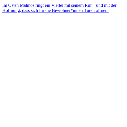
Im Osten Malmös ringt ein Viertel mit seinem Ruf – und mit der
Hoffnung, dass sich für die Bewohner*innen Türen öffnen.