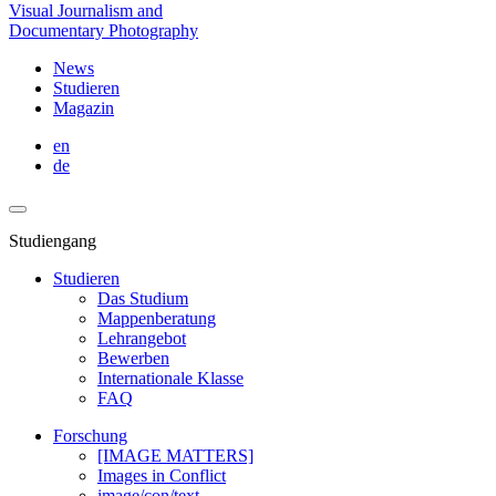
Visual Journalism and
Documentary Photography
News
Studieren
Magazin
en
de
Studiengang
Studieren
Das Studium
Mappenberatung
Lehrangebot
Bewerben
Internationale Klasse
FAQ
Forschung
[IMAGE MATTERS]
Images in Conflict
image/con/text