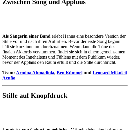
Zwischen Song und Applaus
Als Sängerin einer Band
erlebt Hanna eine besondere Version der
Stille vor und nach ihren Auftritten. Bevor der erste Song beginnt
hält sie kurz inne um durchzuatmen. Wenn dann die Töne des
finalen Akkords verstummen, findet sie sich in einem gemeinsamen
Moment des Innehaltens und Fühlens mit dem Publikum wieder,
bevor der Applaus den Raum erfüllt und die Stille durchbricht.
Team:
Armina Ahmadinia
,
Ben Kümmel
und
Leonard Mikoleit
Acuña
Stille auf Knopfdruck
Jannis ist von Geburt an gehörlos.
Mit zehn Monaten bekam er