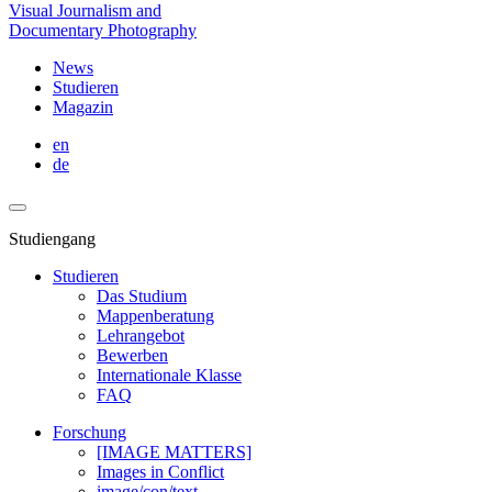
Visual Journalism and
Documentary Photography
News
Studieren
Magazin
en
de
Studiengang
Studieren
Das Studium
Mappenberatung
Lehrangebot
Bewerben
Internationale Klasse
FAQ
Forschung
[IMAGE MATTERS]
Images in Conflict
image/con/text