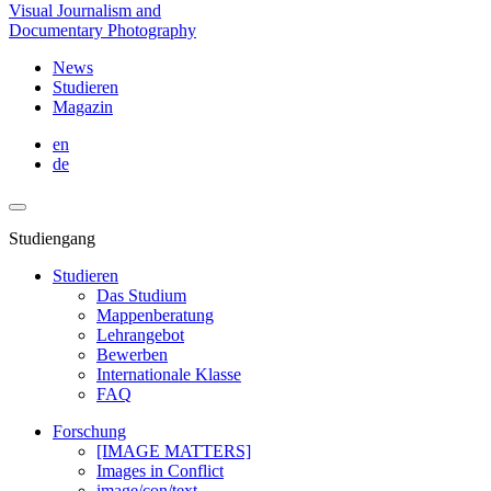
Visual Journalism and
Documentary Photography
News
Studieren
Magazin
en
de
Studiengang
Studieren
Das Studium
Mappenberatung
Lehrangebot
Bewerben
Internationale Klasse
FAQ
Forschung
[IMAGE MATTERS]
Images in Conflict
image/con/text