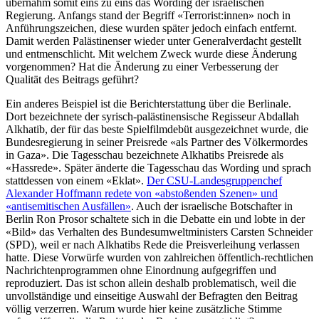
übernahm somit eins zu eins das Wording der israelischen
Regierung. Anfangs stand der Begriff «Terrorist:innen» noch in
Anführungszeichen, diese wurden später jedoch einfach entfernt.
Damit werden Palästinenser wieder unter Generalverdacht gestellt
und entmenschlicht. Mit welchem Zweck wurde diese Änderung
vorgenommen? Hat die Änderung zu einer Verbesserung der
Qualität des Beitrags geführt?
Ein anderes Beispiel ist die Berichterstattung über die Berlinale.
Dort bezeichnete der syrisch-palästinensische Regisseur Abdallah
Alkhatib, der für das beste Spielfilmdebüt ausgezeichnet wurde, die
Bundesregierung in seiner Preisrede «als Partner des Völkermordes
in Gaza». Die Tagesschau bezeichnete Alkhatibs Preisrede als
«Hassrede». Später änderte die Tagesschau das Wording und sprach
stattdessen von einem «Eklat».
Der CSU-Landesgruppenchef
Alexander Hoffmann redete von «abstoßenden Szenen» und
«antisemitischen Ausfällen»
. Auch der israelische Botschafter in
Berlin Ron Prosor schaltete sich in die Debatte ein und lobte in der
«Bild» das Verhalten des Bundesumweltministers Carsten Schneider
(SPD), weil er nach Alkhatibs Rede die Preisverleihung verlassen
hatte. Diese Vorwürfe wurden von zahlreichen öffentlich-rechtlichen
Nachrichtenprogrammen ohne Einordnung aufgegriffen und
reproduziert. Das ist schon allein deshalb problematisch, weil die
unvollständige und einseitige Auswahl der Befragten den Beitrag
völlig verzerren. Warum wurde hier keine zusätzliche Stimme