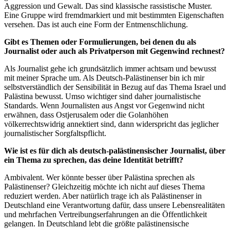
Aggression und Gewalt. Das sind klassische rassistische Muster.
Eine Gruppe wird fremdmarkiert und mit bestimmten Eigenschaften
versehen. Das ist auch eine Form der Entmenschlichung.
Gibt es Themen oder Formulierungen, bei denen du als
Journalist oder auch als Privatperson mit Gegenwind rechnest?
Als Journalist gehe ich grundsätzlich immer achtsam und bewusst
mit meiner Sprache um. Als Deutsch-Palästinenser bin ich mir
selbstverständlich der Sensibilität in Bezug auf das Thema Israel und
Palästina bewusst. Umso wichtiger sind daher journalistische
Standards. Wenn Journalisten aus Angst vor Gegenwind nicht
erwähnen, dass Ostjerusalem oder die Golanhöhen
völkerrechtswidrig annektiert sind, dann widerspricht das jeglicher
journalistischer Sorgfaltspflicht.
Wie ist es für dich als deutsch-palästinensischer Journalist, über
ein Thema zu sprechen,
das deine Identität betrifft?
Ambivalent. Wer könnte besser über Palästina sprechen als
Palästinenser? Gleichzeitig möchte ich nicht auf dieses Thema
reduziert werden. Aber natürlich trage ich als Palästinenser in
Deutschland eine Verantwortung dafür, dass unsere Lebensrealitäten
und mehrfachen Vertreibungserfahrungen an die Öffentlichkeit
gelangen. In Deutschland lebt die größte palästinensische