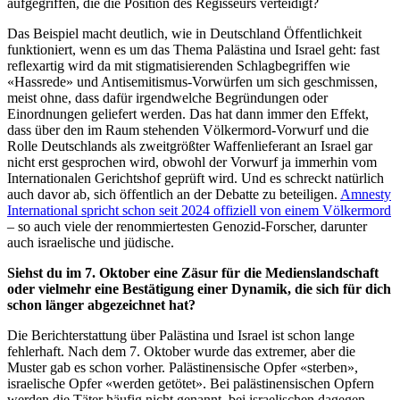
aufgegriffen, die die Position des Regisseurs verteidigt?
Das Beispiel macht deutlich, wie in Deutschland Öffentlichkeit
funktioniert, wenn es um das Thema Palästina und Israel geht: fast
reflexartig wird da mit stigmatisierenden Schlagbegriffen wie
«Hassrede» und Antisemitismus-Vorwürfen um sich geschmissen,
meist ohne, dass dafür irgendwelche Begründungen oder
Einordnungen geliefert werden. Das hat dann immer den Effekt,
dass über den im Raum stehenden Völkermord-Vorwurf und die
Rolle Deutschlands als zweitgrößter Waffenlieferant an Israel gar
nicht erst gesprochen wird, obwohl der Vorwurf ja immerhin vom
Internationalen Gerichtshof geprüft wird. Und es schreckt natürlich
auch davor ab, sich öffentlich an der Debatte zu beteiligen.
Amnesty
International spricht schon seit 2024 offiziell von einem Völkermord
– so auch viele der renommiertesten Genozid-Forscher, darunter
auch israelische und jüdische.
Siehst du im 7. Oktober eine Zäsur für die Medienslandschaft
oder vielmehr eine Bestätigung einer Dynamik, die sich für dich
schon länger abgezeichnet hat?
Die Berichterstattung über Palästina und Israel ist schon lange
fehlerhaft. Nach dem 7. Oktober wurde das extremer, aber die
Muster gab es schon vorher. Palästinensische Opfer «sterben»,
israelische Opfer «werden getötet». Bei palästinensischen Opfern
werden die Täter häufig nicht genannt, bei israelischen dagegen