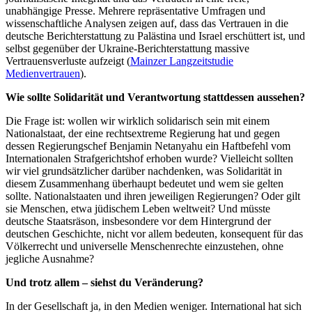
unabhängige Presse. Mehrere repräsentative Umfragen und
wissenschaftliche Analysen zeigen auf, dass das Vertrauen in die
deutsche Berichterstattung zu Palästina und Israel erschüttert ist, und
selbst gegenüber der Ukraine-Berichterstattung massive
Vertrauensverluste aufzeigt (
Mainzer Langzeitstudie
Medienvertrauen
).
Wie sollte Solidarität und Verantwortung stattdessen aussehen?
Die Frage ist: wollen wir wirklich solidarisch sein mit einem
Nationalstaat, der eine rechtsextreme Regierung hat und gegen
dessen Regierungschef Benjamin Netanyahu ein Haftbefehl vom
Internationalen Strafgerichtshof erhoben wurde? Vielleicht sollten
wir viel grundsätzlicher darüber nachdenken, was Solidarität in
diesem Zusammenhang überhaupt bedeutet und wem sie gelten
sollte. Nationalstaaten und ihren jeweiligen Regierungen? Oder gilt
sie Menschen, etwa jüdischem Leben weltweit? Und müsste
deutsche Staatsräson, insbesondere vor dem Hintergrund der
deutschen Geschichte, nicht vor allem bedeuten, konsequent für das
Völkerrecht und universelle Menschenrechte einzustehen, ohne
jegliche Ausnahme?
Und trotz allem – siehst du Veränderung?
In der Gesellschaft ja, in den Medien weniger. International hat sich