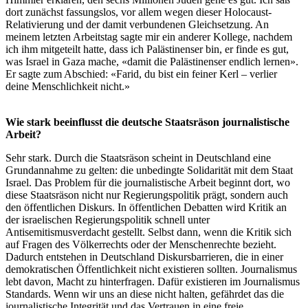
dort zunächst fassungslos, vor allem wegen dieser Holocaust-
Relativierung und der damit verbundenen Gleichsetzung. An
meinem letzten Arbeitstag sagte mir ein anderer Kollege, nachdem
ich ihm mitgeteilt hatte, dass ich Palästinenser bin, er finde es gut,
was Israel in Gaza mache, «damit die Palästinenser endlich lernen».
Er sagte zum Abschied: «Farid, du bist ein feiner Kerl – verlier
deine Menschlichkeit nicht.»
Wie stark beeinflusst die deutsche Staatsräson journalistische
Arbeit?
Sehr stark. Durch die Staatsräson scheint in Deutschland eine
Grundannahme zu gelten: die unbedingte Solidarität mit dem Staat
Israel. Das Problem für die journalistische Arbeit beginnt dort, wo
diese Staatsräson nicht nur Regierungspolitik prägt, sondern auch
den öffentlichen Diskurs. In öffentlichen Debatten wird Kritik an
der israelischen Regierungspolitik schnell unter
Antisemitismusverdacht gestellt. Selbst dann, wenn die Kritik sich
auf Fragen des Völkerrechts oder der Menschenrechte bezieht.
Dadurch entstehen in Deutschland Diskursbarrieren, die in einer
demokratischen Öffentlichkeit nicht existieren sollten. Journalismus
lebt davon, Macht zu hinterfragen. Dafür existieren im Journalismus
Standards. Wenn wir uns an diese nicht halten, gefährdet das die
journalistische Integrität und das Vertrauen in eine freie,