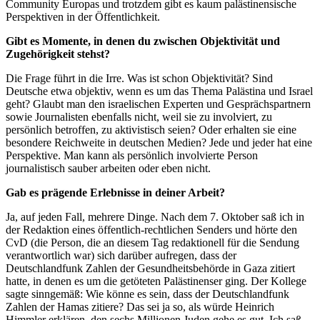
Community Europas und trotzdem gibt es kaum palästinensische
Perspektiven in der Öffentlichkeit.
Gibt es Momente, in denen du zwischen Objektivität und
Zugehörigkeit stehst?
Die Frage führt in die Irre. Was ist schon Objektivität? Sind
Deutsche etwa objektiv, wenn es um das Thema Palästina und Israel
geht? Glaubt man den israelischen Experten und Gesprächspartnern
sowie Journalisten ebenfalls nicht, weil sie zu involviert, zu
persönlich betroffen, zu aktivistisch seien? Oder erhalten sie eine
besondere Reichweite in deutschen Medien? Jede und jeder hat eine
Perspektive. Man kann als persönlich involvierte Person
journalistisch sauber arbeiten oder eben nicht.
Gab es prägende Erlebnisse in deiner Arbeit?
Ja, auf jeden Fall, mehrere Dinge. Nach dem 7. Oktober saß ich in
der Redaktion eines öffentlich-rechtlichen Senders und hörte den
CvD (die Person, die an diesem Tag redaktionell für die Sendung
verantwortlich war) sich darüber aufregen, dass der
Deutschlandfunk Zahlen der Gesundheitsbehörde in Gaza zitiert
hatte, in denen es um die getöteten Palästinenser ging. Der Kollege
sagte sinngemäß: Wie könne es sein, dass der Deutschlandfunk
Zahlen der Hamas zitiere? Das sei ja so, als würde Heinrich
Himmler erklären, den sechs Millionen Juden gehe es gut. Ich saß