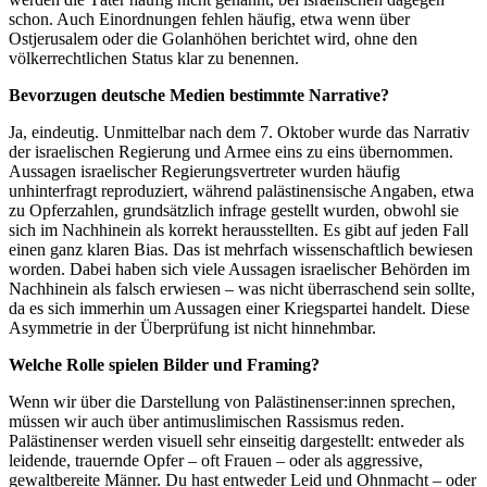
schon. Auch Einordnungen fehlen häufig, etwa wenn über
Ostjerusalem oder die Golanhöhen berichtet wird, ohne den
völkerrechtlichen Status klar zu benennen.
Bevorzugen deutsche Medien bestimmte Narrative?
Ja, eindeutig. Unmittelbar nach dem 7. Oktober wurde das Narrativ
der israelischen Regierung und Armee eins zu eins übernommen.
Aussagen israelischer Regierungsvertreter wurden häufig
unhinterfragt reproduziert, während palästinensische Angaben, etwa
zu Opferzahlen, grundsätzlich infrage gestellt wurden, obwohl sie
sich im Nachhinein als korrekt herausstellten. Es gibt auf jeden Fall
einen ganz klaren Bias. Das ist mehrfach wissenschaftlich bewiesen
worden. Dabei haben sich viele Aussagen israelischer Behörden im
Nachhinein als falsch erwiesen – was nicht überraschend sein sollte,
da es sich immerhin um Aussagen einer Kriegspartei handelt. Diese
Asymmetrie in der Überprüfung ist nicht hinnehmbar.
Welche Rolle spielen Bilder und Framing?
Wenn wir über die Darstellung von Palästinenser:innen sprechen,
müssen wir auch über antimuslimischen Rassismus reden.
Palästinenser werden visuell sehr einseitig dargestellt: entweder als
leidende, trauernde Opfer – oft Frauen – oder als aggressive,
gewaltbereite Männer. Du hast entweder Leid und Ohnmacht – oder