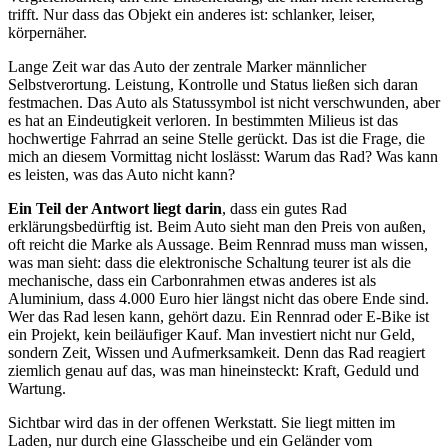
trifft. Nur dass das Objekt ein anderes ist: schlanker, leiser,
körpernäher.
Lange Zeit war das Auto der zentrale Marker männlicher
Selbstverortung. Leistung, Kontrolle und Status ließen sich daran
festmachen. Das Auto als Statussymbol ist nicht verschwunden, aber
es hat an Eindeutigkeit verloren. In bestimmten Milieus ist das
hochwertige Fahrrad an seine Stelle gerückt. Das ist die Frage, die
mich an diesem Vormittag nicht loslässt: Warum das Rad? Was kann
es leisten, was das Auto nicht kann?
Ein Teil der Antwort liegt darin
, dass ein gutes Rad
erklärungsbedürftig ist. Beim Auto sieht man den Preis von außen,
oft reicht die Marke als Aussage. Beim Rennrad muss man wissen,
was man sieht: dass die elektronische Schaltung teurer ist als die
mechanische, dass ein Carbonrahmen etwas anderes ist als
Aluminium, dass 4.000 Euro hier längst nicht das obere Ende sind.
Wer das Rad lesen kann, gehört dazu. Ein Rennrad oder E-Bike ist
ein Projekt, kein beiläufiger Kauf. Man investiert nicht nur Geld,
sondern Zeit, Wissen und Aufmerksamkeit. Denn das Rad reagiert
ziemlich genau auf das, was man hineinsteckt: Kraft, Geduld und
Wartung.
Sichtbar wird das in der offenen Werkstatt. Sie liegt mitten im
Laden, nur durch eine Glasscheibe und ein Geländer vom