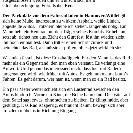
ausgeschlossen werden und er wünscht sich mehr
Gleichberechtigung. Foto: Isabel Reda
Der Parkplatz vor dem Fahrradladen in Hannover-Wülfel
gibt
sich keine Mühe, interessant zu wirken: Asphalt, weiße Linien,
abgestellte Autos. Trotzdem bleibe ich stehen, länger als nötig. Ein
Mann hebt ein Rennrad auf den Träger seines Kombis. Er hebt an,
setzt ab, richtet neu aus. Zieht den Gurt fest, löst ihn wieder, zieht
ihn noch einmal fest. Dann tritt er einen Schritt zurück und
betrachtet das Rad, als müsste er prüfen, ob es jetzt wirklich sitzt.
Was mich fesselt, ist diese Ernsthaftigkeit. Für den Mann ist das Rad
mehr als ein Gegenstand, den man eben verstaut. Es verlangt eine
Antwort. Und genau das interessiert mich: dass hier mit Rädern
umgegangen wird, wie früher mit Autos. Es geht um mehr als um’s
Fahren. Es geht darum, wer man ist, wenn man so ein Rad besitzt.
Ein paar Meter weiter schiebt sich ein Lastenrad zwischen den
Autos hindurch. Vorne ein Kind, die Beine baumelnd. Der Vater auf
dem Sattel sagt etwas, ohne stehen zu bleiben. Er klingt müde, aber
geduldig. Das Rad ist sperrig, es braucht Raum, bewegt sich aber
trotzdem mühelos in Richtung Eingang.