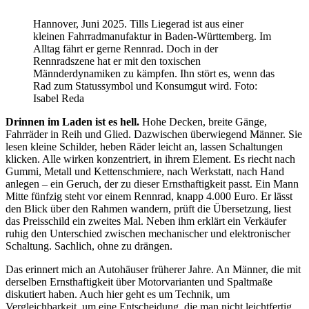
Hannover, Juni 2025. Tills Liegerad ist aus einer
kleinen Fahrradmanufaktur in Baden-Württemberg. Im
Alltag fährt er gerne Rennrad. Doch in der
Rennradszene hat er mit den toxischen
Männderdynamiken zu kämpfen. Ihn stört es, wenn das
Rad zum Statussymbol und Konsumgut wird. Foto:
Isabel Reda
Drinnen im Laden ist es hell.
Hohe Decken, breite Gänge,
Fahrräder in Reih und Glied. Dazwischen überwiegend Männer. Sie
lesen kleine Schilder, heben Räder leicht an, lassen Schaltungen
klicken. Alle wirken konzentriert, in ihrem Element. Es riecht nach
Gummi, Metall und Kettenschmiere, nach Werkstatt, nach Hand
anlegen – ein Geruch, der zu dieser Ernsthaftigkeit passt. Ein Mann
Mitte fünfzig steht vor einem Rennrad, knapp 4.000 Euro. Er lässt
den Blick über den Rahmen wandern, prüft die Übersetzung, liest
das Preisschild ein zweites Mal. Neben ihm erklärt ein Verkäufer
ruhig den Unterschied zwischen mechanischer und elektronischer
Schaltung. Sachlich, ohne zu drängen.
Das erinnert mich an Autohäuser früherer Jahre. An Männer, die mit
derselben Ernsthaftigkeit über Motorvarianten und Spaltmaße
diskutiert haben. Auch hier geht es um Technik, um
Vergleichbarkeit, um eine Entscheidung, die man nicht leichtfertig