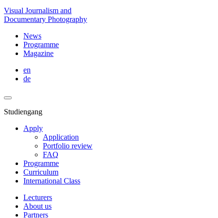
Visual Journalism and
Documentary Photography
News
Programme
Magazine
en
de
Studiengang
Apply
Application
Portfolio review
FAQ
Programme
Curriculum
International Class
Lecturers
About us
Partners