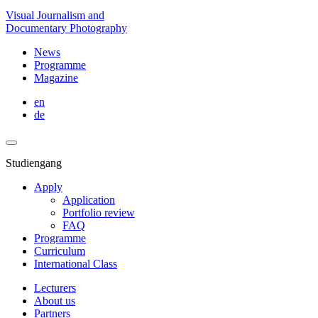
Visual Journalism and
Documentary Photography
News
Programme
Magazine
en
de
Studiengang
Apply
Application
Portfolio review
FAQ
Programme
Curriculum
International Class
Lecturers
About us
Partners