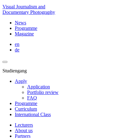
Visual Journalism and
Documentary Photography
News
Programme
Magazine
en
de
Studiengang
Apply
Application
Portfolio review
FAQ
Programme
Curriculum
International Class
Lecturers
About us
Partners