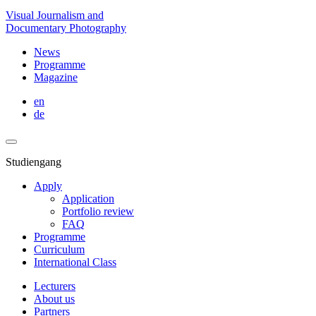
Visual Journalism and
Documentary Photography
News
Programme
Magazine
en
de
Studiengang
Apply
Application
Portfolio review
FAQ
Programme
Curriculum
International Class
Lecturers
About us
Partners