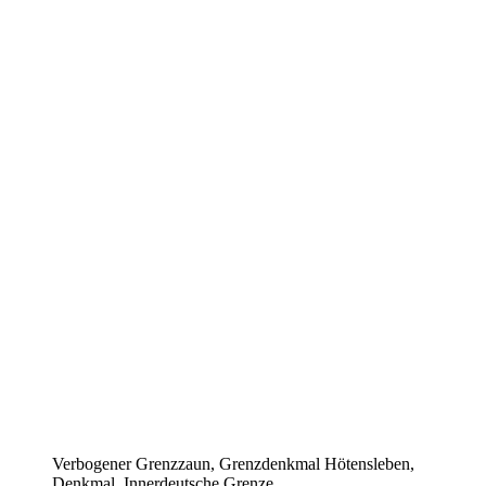
Verbogener Grenzzaun, Grenzdenkmal Hötensleben,
Denkmal, Innerdeutsche Grenze