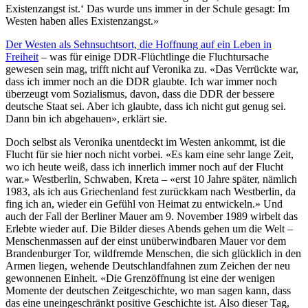
Existenzangst ist.‘ Das wurde uns immer in der Schule gesagt: Im
Westen haben alles Existenzangst.»
Der Westen als Sehnsuchtsort, die Hoffnung auf ein Leben in
Freiheit
– was für einige DDR-Flüchtlinge die Fluchtursache
gewesen sein mag, trifft nicht auf Veronika zu. «Das Verrückte war,
dass ich immer noch an die DDR glaubte. Ich war immer noch
überzeugt vom Sozialismus, davon, dass die DDR der bessere
deutsche Staat sei. Aber ich glaubte, dass ich nicht gut genug sei.
Dann bin ich abgehauen», erklärt sie.
Doch selbst als Veronika unentdeckt im Westen ankommt, ist die
Flucht für sie hier noch nicht vorbei. «Es kam eine sehr lange Zeit,
wo ich heute weiß, dass ich innerlich immer noch auf der Flucht
war.» Westberlin, Schwaben, Kreta – «erst 10 Jahre später, nämlich
1983, als ich aus Griechenland fest zurückkam nach Westberlin, da
fing ich an, wieder ein Gefühl von Heimat zu entwickeln.» Und
auch der Fall der Berliner Mauer am 9. November 1989 wirbelt das
Erlebte wieder auf. Die Bilder dieses Abends gehen um die Welt –
Menschenmassen auf der einst unüberwindbaren Mauer vor dem
Brandenburger Tor, wildfremde Menschen, die sich glücklich in den
Armen liegen, wehende Deutschlandfahnen zum Zeichen der neu
gewonnenen Einheit. «Die Grenzöffnung ist eine der wenigen
Momente der deutschen Zeitgeschichte, wo man sagen kann, dass
das eine uneingeschränkt positive Geschichte ist. Also dieser Tag,