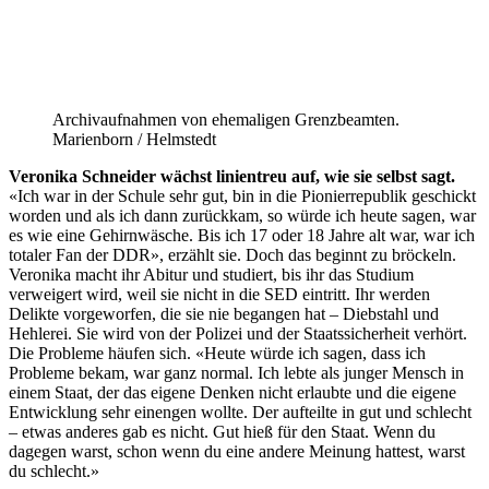
Archivaufnahmen von ehemaligen Grenzbeamten.
Marienborn / Helmstedt
Veronika Schneider wächst linientreu auf, wie sie selbst sagt.
«Ich war in der Schule sehr gut, bin in die Pionierrepublik geschickt
worden und als ich dann zurückkam, so würde ich heute sagen, war
es wie eine Gehirnwäsche. Bis ich 17 oder 18 Jahre alt war, war ich
totaler Fan der DDR», erzählt sie. Doch das beginnt zu bröckeln.
Veronika macht ihr Abitur und studiert, bis ihr das Studium
verweigert wird, weil sie nicht in die SED eintritt. Ihr werden
Delikte vorgeworfen, die sie nie begangen hat – Diebstahl und
Hehlerei. Sie wird von der Polizei und der Staatssicherheit verhört.
Die Probleme häufen sich. «Heute würde ich sagen, dass ich
Probleme bekam, war ganz normal. Ich lebte als junger Mensch in
einem Staat, der das eigene Denken nicht erlaubte und die eigene
Entwicklung sehr einengen wollte. Der aufteilte in gut und schlecht
– etwas anderes gab es nicht. Gut hieß für den Staat. Wenn du
dagegen warst, schon wenn du eine andere Meinung hattest, warst
du schlecht.»