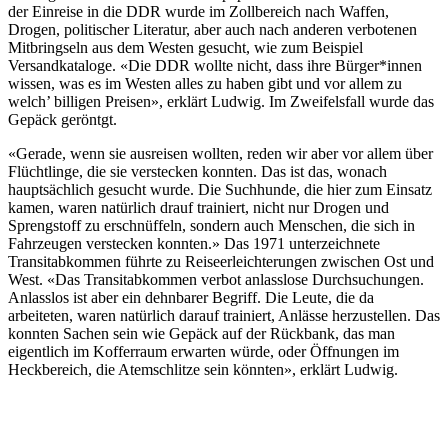
der Einreise in die DDR wurde im Zollbereich nach Waffen,
Drogen, politischer Literatur, aber auch nach anderen verbotenen
Mitbringseln aus dem Westen gesucht, wie zum Beispiel
Versandkataloge. «Die DDR wollte nicht, dass ihre Bürger*innen
wissen, was es im Westen alles zu haben gibt und vor allem zu
welch’ billigen Preisen», erklärt Ludwig. Im Zweifelsfall wurde das
Gepäck geröntgt.
«Gerade, wenn sie ausreisen wollten, reden wir aber vor allem über
Flüchtlinge, die sie verstecken konnten. Das ist das, wonach
hauptsächlich gesucht wurde. Die Suchhunde, die hier zum Einsatz
kamen, waren natürlich drauf trainiert, nicht nur Drogen und
Sprengstoff zu erschnüffeln, sondern auch Menschen, die sich in
Fahrzeugen verstecken konnten.» Das 1971 unterzeichnete
Transitabkommen führte zu Reiseerleichterungen zwischen Ost und
West. «Das Transitabkommen verbot anlasslose Durchsuchungen.
Anlasslos ist aber ein dehnbarer Begriff. Die Leute, die da
arbeiteten, waren natürlich darauf trainiert, Anlässe herzustellen. Das
konnten Sachen sein wie Gepäck auf der Rückbank, das man
eigentlich im Kofferraum erwarten würde, oder Öffnungen im
Heckbereich, die Atemschlitze sein könnten», erklärt Ludwig.