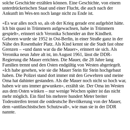
solche Geschichte erzählen können. Eine Geschichte, von einem
unterdrückerischen Staat und einer Flucht, die auch nach der
Ankunft im Wes-ten noch lange nicht zu Ende ist.
«Es war alles noch so, als ob der Krieg gerade erst aufgehört hätte.
Ich bin quasi in Trümmern aufgewachsen, habe in Trümmern
gespielt», erinnert sich Veronika Schneider an ihre Kindheit.
Geboren wurde sie 1952 in Ost-Berlin, in einer Straße ganz in der
Nähe des Rosenthaler Platz. Als Kind kennt sie die Stadt fast ohne
Grenzen – «und dann war da die Mauer», erinnert sie sich. Als
Veronika neun Jahre alt ist, im August 1961, lässt die DDR-
Regierung die Mauer errichten. Die Mauer, die 28 Jahre lang
Familien trennt und den Osten endgültig von Westen abgeriegelt.
«Ich habe gesehen, wie sie die Mauer Stein für Stein hochgebaut
haben. Die Polizei stand dort immer mit den Gewehren und meine
Oma hat dahinter gestanden. Als die Mauer noch nicht so hoch war,
haben wir uns immer gewunken», erzählt sie. Der Oma im Westen
aus dem Osten winken – nur wenige Wochen später ist das nicht
mehr möglich. Ein fünf bis mehrere hundert Meter breiter
Todesstreifen trennt die ostdeutsche Bevölkerung von der Mauer,
dem «antifaschistischen Schutzwall», wie man sie in der DDR
nannte.