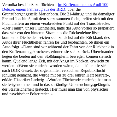
Veronika beschließt zu flüchten –
im Kofferraum eines Audi 100
Deluxe, einem Fahrzeug aus der BRD
, über die
Grenzübergangsstelle Marienborn. Die 21-Jährige und ihr damaliger
Freund Joachim*, mit dem sie zusammen flieht, treffen sich mit den
Fluchthelfern an einem verabredeten Punkt auf der Transitstrecke.
«Der Frank*, unser Fluchthelfer, hatte das Auto vorher so präpariert,
dass wir von den hinteren Sitzen aus die Rückenlehne lösen
konnten.» Die beiden setzten sich zunächst auf die Rückbank des
Autos ihrer Fluchthelfer, fahren los und beobachten, ob ihnen ein
Auto folgt. «Dann sind wir während der Fahrt von der Rückbank in
den Kofferraum gekrochen», erinnert sie sich zurück. Übereinander
liegen die beiden auf den Stoßdämpfern, bewegen können sie sich
kaum. Quälend lange Zeit, mit der Angst im Nacken, erwischt zu
werden. «Wenn sie entdeckt worden wären, dann hätten sie sich
nach DDR-Gesetz der sogenannten versuchten Republikflucht
schuldig gemacht, die wurde mit bis zu drei Jahren Haft bestraft»,
erklärt Historiker Ludwig. «Wurden Flüchtende entdeckt, hat man
sie festgenommen und in das zuständige Untersuchungsgefängnis
der Staatssicherheit gesteckt. Hier muss man klar von physischer
und psychischer Folter reden.»