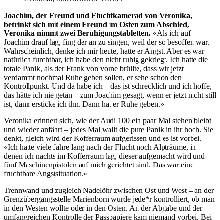
Joachim, der Freund und Fluchtkamerad von Veronika,
betrinkt sich mit einem Freund im Osten zum Abschied,
Veronika nimmt zwei Beruhigungstabletten.
«Als ich auf
Joachim drauf lag, fing der an zu singen, weil der so besoffen war.
Wahrscheinlich, denke ich mir heute, hatte er Angst. Aber es war
natürlich furchtbar, ich habe den nicht ruhig gekriegt. Ich hatte die
totale Panik, als der Frank von vorne brüllte, dass wir jetzt
verdammt nochmal Ruhe geben sollen, er sehe schon den
Kontrollpunkt. Und da habe ich – das ist schrecklich und ich hoffe,
das hätte ich nie getan – zum Joachim gesagt, wenn er jetzt nicht still
ist, dann ersticke ich ihn. Dann hat er Ruhe geben.»
Veronika erinnert sich, wie der Audi 100 ein paar Mal stehen bleibt
und wieder anfährt – jedes Mal wallt die pure Panik in ihr hoch. Sie
denkt, gleich wird der Kofferraum aufgerissen und es ist vorbei.
«Ich hatte viele Jahre lang nach der Flucht noch Alpträume, in
denen ich nachts im Kofferraum lag, dieser aufgemacht wird und
fünf Maschinenpistolen auf mich gerichtet sind. Das war eine
fruchtbare Angstsituation.»
Trennwand und zugleich Nadelöhr zwischen Ost und West – an der
Grenzübergangsstelle Marienborn wurde jede*r kontrolliert, ob man
in den Westen wollte oder in den Osten. An der Abgabe und der
umfangreichen Kontrolle der Passpapiere kam niemand vorbei. Bei