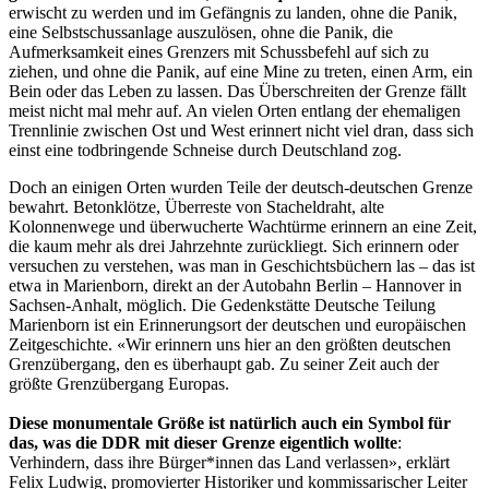
erwischt zu werden und im Gefängnis zu landen, ohne die Panik,
eine Selbstschussanlage auszulösen, ohne die Panik, die
Aufmerksamkeit eines Grenzers mit Schussbefehl auf sich zu
ziehen, und ohne die Panik, auf eine Mine zu treten, einen Arm, ein
Bein oder das Leben zu lassen. Das Überschreiten der Grenze fällt
meist nicht mal mehr auf. An vielen Orten entlang der ehemaligen
Trennlinie zwischen Ost und West erinnert nicht viel dran, dass sich
einst eine todbringende Schneise durch Deutschland zog.
Doch an einigen Orten wurden Teile der deutsch-deutschen Grenze
bewahrt. Betonklötze, Überreste von Stacheldraht, alte
Kolonnenwege und überwucherte Wachtürme erinnern an eine Zeit,
die kaum mehr als drei Jahrzehnte zurückliegt. Sich erinnern oder
versuchen zu verstehen, was man in Geschichtsbüchern las – das ist
etwa in Marienborn, direkt an der Autobahn Berlin – Hannover in
Sachsen-Anhalt, möglich. Die Gedenkstätte Deutsche Teilung
Marienborn ist ein Erinnerungsort der deutschen und europäischen
Zeitgeschichte. «Wir erinnern uns hier an den größten deutschen
Grenzübergang, den es überhaupt gab. Zu seiner Zeit auch der
größte Grenzübergang Europas.
Diese monumentale Größe ist natürlich auch ein Symbol für
das, was die DDR mit dieser Grenze eigentlich wollte
:
Verhindern, dass ihre Bürger*innen das Land verlassen», erklärt
Felix Ludwig, promovierter Historiker und kommissarischer Leiter