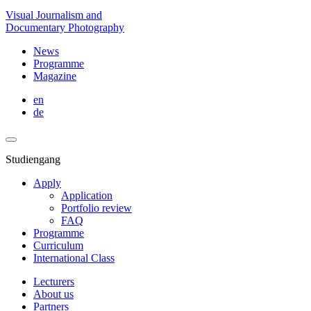
Visual Journalism and
Documentary Photography
News
Programme
Magazine
en
de
Studiengang
Apply
Application
Portfolio review
FAQ
Programme
Curriculum
International Class
Lecturers
About us
Partners