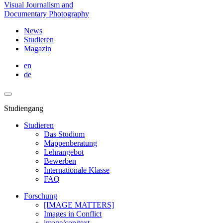
Visual Journalism and
Documentary Photography
News
Studieren
Magazin
en
de
Studiengang
Studieren
Das Studium
Mappenberatung
Lehrangebot
Bewerben
Internationale Klasse
FAQ
Forschung
[IMAGE MATTERS]
Images in Conflict
image/con/text