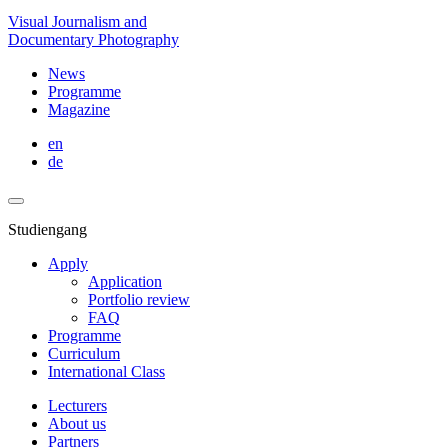
Visual Journalism and
Documentary Photography
News
Programme
Magazine
en
de
Studiengang
Apply
Application
Portfolio review
FAQ
Programme
Curriculum
International Class
Lecturers
About us
Partners