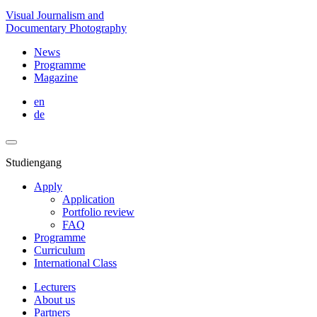
Visual Journalism and
Documentary Photography
News
Programme
Magazine
en
de
Studiengang
Apply
Application
Portfolio review
FAQ
Programme
Curriculum
International Class
Lecturers
About us
Partners