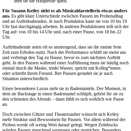
dem sie die Hauptrolle spielt.
Für Susann Ketley sieht es als Musicaldarstellerin etwas anders
aus.
Es gibt klare Unterschiede zwischen Pausen im Probenalltag
und an Auftrittsabenden. Je nach Produktion kann sie von 10 bis 19
Uhr fast durchgängig arbeiten. In anderen Produktionen teilt sich der
Tag auf: von 10 bis 14 Uhr und, nach einer Pause, von 18 bis 22
Uhr.
Auftrittsabende seien oft so anstrengend, dass sie die meiste freie
Zeit zum Erholen nutzt. Nach der Performance schläft sie meist aus
und verbringt den Tag zu Hause, bevor es zum nächsten Auftritt
geht. In den Pausen während einer Aufführung muss sie häufig noch
einmal durch die Maske, trinkt Wasser, spricht mit Kolleg*innen
oder schreibt ihrem Freund. Ihre Pausen gestaltet sie je nach
Situation unterschiedlich.
Einen besonderen Luxus sieht sie in Bademänteln. Der Moment, in
dem sie Backstage in einen Bademantel schlüpft, gehört für sie zu
den schönsten des Abends – dann fühlt es sich wirklich wie Pause
an.
Doch zwischen Glitzer und Theaterzauber wünscht sich Ketley
mehr Struktur und Bewusstsein für Pausen. Vor allem während der
Proben werde oft wenig Wert darauf gelegt. Wegen Zeitdrucks
würden Pausen manchmal vergessen oder gestrichen. Besonders