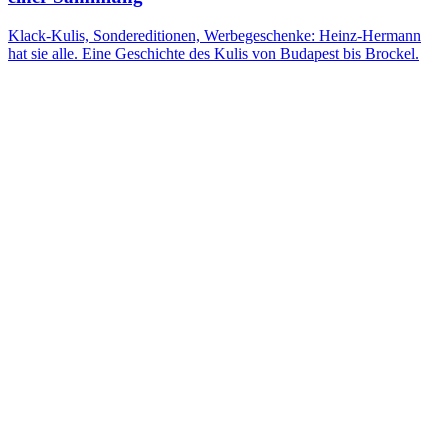
Klack-Kulis, Sondereditionen, Werbegeschenke: Heinz-Hermann
hat sie alle. Eine Geschichte des Kulis von Budapest bis Brockel.