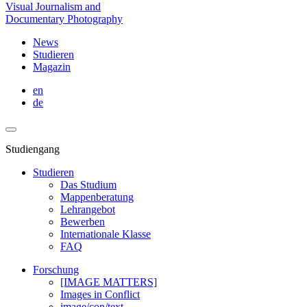
Visual Journalism and
Documentary Photography
News
Studieren
Magazin
en
de
Studiengang
Studieren
Das Studium
Mappenberatung
Lehrangebot
Bewerben
Internationale Klasse
FAQ
Forschung
[IMAGE MATTERS]
Images in Conflict
image/con/text