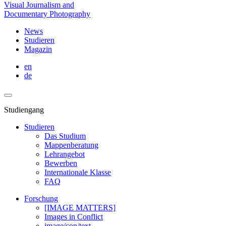
Visual Journalism and
Documentary Photography
News
Studieren
Magazin
en
de
Studiengang
Studieren
Das Studium
Mappenberatung
Lehrangebot
Bewerben
Internationale Klasse
FAQ
Forschung
[IMAGE MATTERS]
Images in Conflict
image/con/text