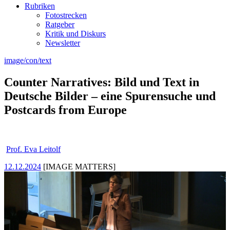
Rubriken
Fotostrecken
Ratgeber
Kritik und Diskurs
Newsletter
image/con/text
Counter Narratives: Bild und Text in
Deutsche Bilder – eine Spurensuche und
Postcards from Europe
Prof. Eva Leitolf
12.12.2024
[IMAGE MATTERS]