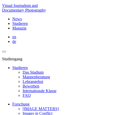
Visual Journalism and
Documentary Photography
News
Studieren
Magazin
en
de
Studiengang
Studieren
Das Studium
Mappenberatung
Lehrangebot
Bewerben
Internationale Klasse
FAQ
Forschung
[IMAGE MATTERS]
Images in Conflict