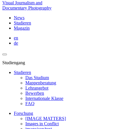
Visual Journalism and
Documentary Photography
News
Studieren
Magazin
en
de
Studiengang
Studieren
Das Studium
Mappenberatung
Lehrangebot
Bewerben
Internationale Klasse
FAQ
Forschung
[IMAGE MATTERS]
Images in Conflict
image/con/text