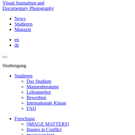
Visual Journalism and
Documentary Photography
News
Studieren
Magazin
en
de
Studiengang
Studieren
Das Studium
Mappenberatung
Lehrangebot
Bewerben
Internationale Klasse
FAQ
Forschung
[IMAGE MATTERS]
Images in Conflict
image/con/text