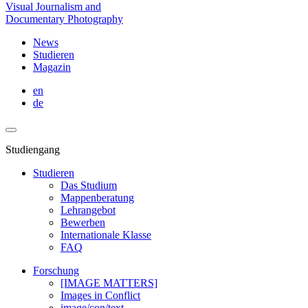
Visual Journalism and
Documentary Photography
News
Studieren
Magazin
en
de
Studiengang
Studieren
Das Studium
Mappenberatung
Lehrangebot
Bewerben
Internationale Klasse
FAQ
Forschung
[IMAGE MATTERS]
Images in Conflict
image/con/text