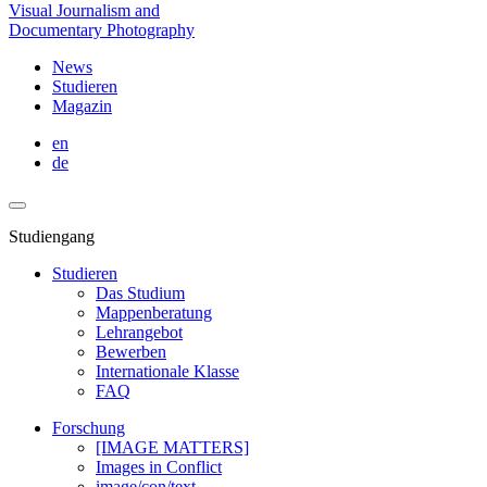
Visual Journalism and
Documentary Photography
News
Studieren
Magazin
en
de
Studiengang
Studieren
Das Studium
Mappenberatung
Lehrangebot
Bewerben
Internationale Klasse
FAQ
Forschung
[IMAGE MATTERS]
Images in Conflict
image/con/text