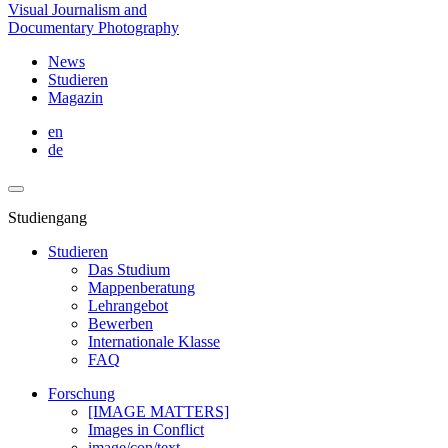
Visual Journalism and
Documentary Photography
News
Studieren
Magazin
en
de
Studiengang
Studieren
Das Studium
Mappenberatung
Lehrangebot
Bewerben
Internationale Klasse
FAQ
Forschung
[IMAGE MATTERS]
Images in Conflict
image/con/text