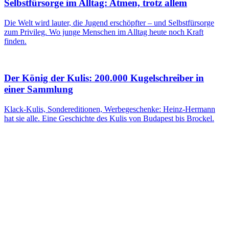
Selbstfürsorge im Alltag: Atmen, trotz allem
Die Welt wird lauter, die Jugend erschöpfter – und Selbstfürsorge
zum Privileg. Wo junge Menschen im Alltag heute noch Kraft
finden.
Der König der Kulis: 200.000 Kugelschreiber in
einer Sammlung
Klack-Kulis, Sondereditionen, Werbegeschenke: Heinz-Hermann
hat sie alle. Eine Geschichte des Kulis von Budapest bis Brockel.