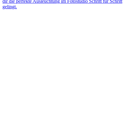
dir die perfekte Ausleuchtung im Fotostudio Schritt für Schritt
gelingt.