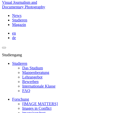
Visual Journalism and
Documentary Photography
News
Studieren
Magazin
en
de
Studiengang
Studieren
Das Studium
Mappenberatung
Lehrangebot
Bewerben
Internationale Klasse
FAQ
Forschung
[IMAGE MATTERS]
Images in Conflict
image/con/text