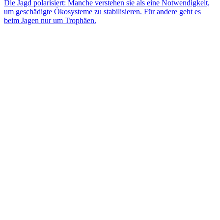
Die Jagd polarisiert: Manche verstehen sie als eine Notwendigkeit,
um geschädigte Ökosysteme zu stabilisieren. Für andere geht es
beim Jagen nur um Trophäen.