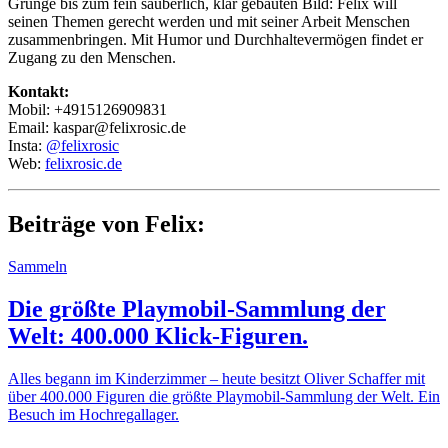
Grunge bis zum fein säuberlich, klar gebauten Bild: Felix will
seinen Themen gerecht werden und mit seiner Arbeit Menschen
zusammenbringen. Mit Humor und Durchhaltevermögen findet er
Zugang zu den Menschen.
Kontakt:
Mobil: +4915126909831
Email: kaspar@felixrosic.de
Insta:
@felixrosic
Web:
felixrosic.de
Beiträge von Felix:
Sammeln
Die größte Playmobil-Sammlung der
Welt: 400.000 Klick-Figuren.
Alles begann im Kinderzimmer – heute besitzt Oliver Schaffer mit
über 400.000 Figuren die größte Playmobil-Sammlung der Welt. Ein
Besuch im Hochregallager.