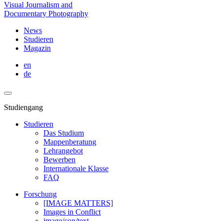
Visual Journalism and
Documentary Photography
News
Studieren
Magazin
en
de
Studiengang
Studieren
Das Studium
Mappenberatung
Lehrangebot
Bewerben
Internationale Klasse
FAQ
Forschung
[IMAGE MATTERS]
Images in Conflict
image/con/text