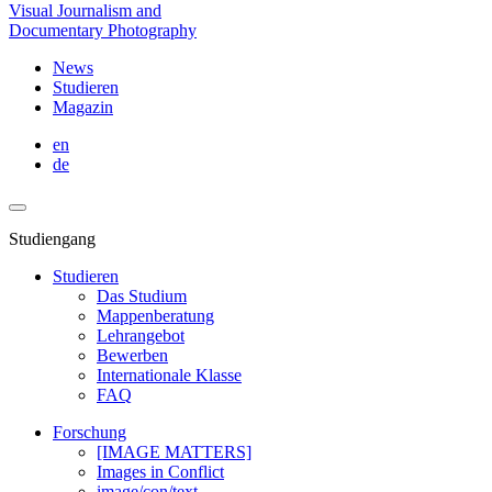
Visual Journalism and
Documentary Photography
News
Studieren
Magazin
en
de
Studiengang
Studieren
Das Studium
Mappenberatung
Lehrangebot
Bewerben
Internationale Klasse
FAQ
Forschung
[IMAGE MATTERS]
Images in Conflict
image/con/text